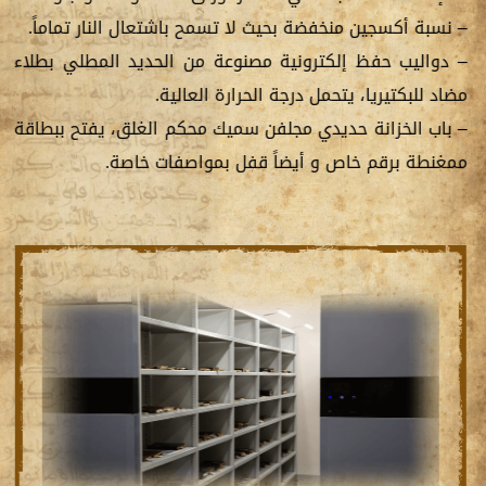
– نسبة أكسجين منخفضة بحيث لا تسمح باشتعال النار تماماً.
– دواليب حفظ إلكترونية مصنوعة من الحديد المطلي بطلاء
مضاد للبكتيريا، يتحمل درجة الحرارة العالية.
– باب الخزانة حديدي مجلفن سميك محكم الغلق، يفتح ببطاقة
ممغنطة برقم خاص و أيضاً قفل بمواصفات خاصة.