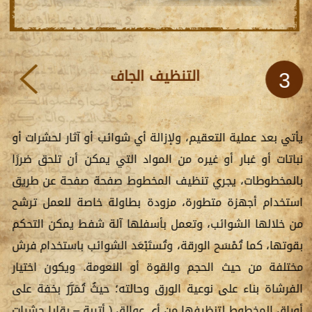
التنظيف الجاف
3
يأتي بعد عملية التعقيم، ولإزالة أي شوائب أو آثار لحشرات أو
نباتات أو غبار أو غيره من المواد التي يمكن أن تلحق ضررًا
بالمخطوطات، يجري تنظيف المخطوط صفحة صفحة عن طريق
استخدام أجهزة متطورة، مزودة بطاولة خاصة للعمل ترشح
من خلالها الشوائب، وتعمل بأسفلها آلة شفط يمكن التحكم
بقوتها، كما تُمْسَح الورقة، وتُستَبْعَد الشوائب باستخدام فرش
مختلفة من حيث الحجم والقوة أو النعومة. ويكون اختيار
الفرشاة بناء على نوعية الورق وحالته؛ حيثُ تُمَرَّرُ بخفة على
أوراق المخطوط لتنظيفها من أي عوالق ( أتربة – بقايا حشرات