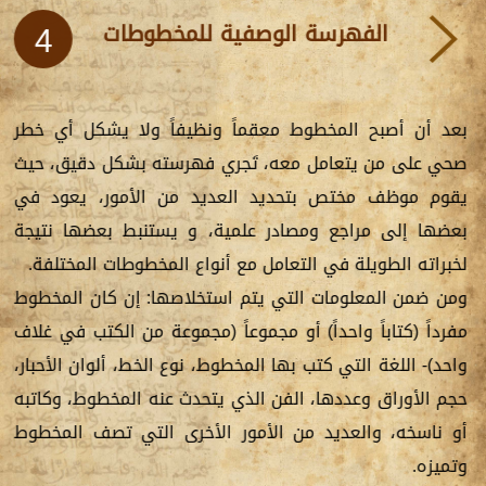
الفهرسة الوصفية للمخطوطات
4
بعد أن أصبح المخطوط معقماً ونظيفاً ولا يشكل أي خطر
صحي على من يتعامل معه، تَجري فهرسته بشكل دقيق، حيث
يقوم موظف مختص بتحديد العديد من الأمور، يعود في
بعضها إلى مراجع ومصادر علمية، و يستنبط بعضها نتيجة
لخبراته الطويلة في التعامل مع أنواع المخطوطات المختلفة.
ومن ضمن المعلومات التي يتم استخلاصها: إن كان المخطوط
مفرداً (كتاباً واحداً) أو مجموعاً (مجموعة من الكتب في غلاف
واحد)- اللغة التي كتب بها المخطوط، نوع الخط، ألوان الأحبار،
حجم الأوراق وعددها، الفن الذي يتحدث عنه المخطوط، وكاتبه
أو ناسخه، والعديد من الأمور الأخرى التي تصف المخطوط
وتميزه.