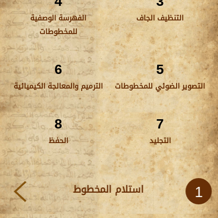
4
3
التنظيف الجاف
الفهرسة الوصفية
للمخطوطات
6
5
التصوير الضوئي للمخطوطات
الترميم والمعالجة الكيميائية
8
7
التجليد
الحفظ
استلام المخطوط
1