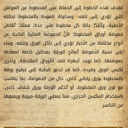
تهدف هذه الخطوة إلى الحفاظ على المخطوط من العوامل
التي تؤدي إلى تلفه، ومحاولة العودة بالمخطوط لحالته
الأصلية، وتُقَدَّرُ حالة كل مخطوط على حدة، فمثلاً، تُقاسُ
حموضة أوراق المخطوط؛ لأنَّ الحموضة العالية الناتجة عن
أنواع مختلفة من الأحبار تؤدي إلى تآكل الورق وتلفه، وبناء
على نسبة الحموضة تُعالَج الورقة بمحاليل خاصة لمعادلة
حموضتها. كما توجد أجهزة لفك الأوراق الملتصقة، وأخرى
لكبس الورق وفرده، كما قد تدعو الحاجة إلى ترقيع ورقة
بالمخطوط بورق ياباني خاص، خال من الحموضة، بما يتناسب
مع لون ورق المخطوط، أو تُدَعَّم الورقة بورق شفاف خاص،
باستخدام المكبس الحراري، مما يعطي الورقة مرونة ويمنعها
من التكسر.