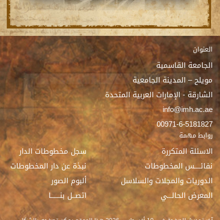
العنوان
الجامعة القاسمية
مويلح – المدينة الجامعية
الشارقة - الإمارات العربية المتحدة
info@imh.ac.ae
00971-6-5181827
روابط مهمة
الاسئلة المتكررة
سجل مخطوطات الدار
نفائــــس المخطوطات
نبذة عن دار المخطوطات
الدوريات والمجلات والسلاسل
ألبوم الصور
المعرض الحالـــي
اتصــل بنــــــا