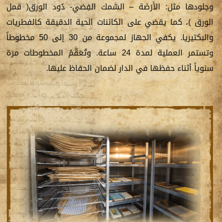
وجلودها مثل: الأَرَضَة – السَّمك الفِضي- دُود الورق( قمل
الورق )، كما يقضي على الكائنات الحية الدقيقة كالفطريات
والبكتيريا. يكفي الجهاز لمجموعة من 30 إلى 50 مخطوطاً
وتستمر العملية لمدة 24 ساعة. وتُعَقَّمُ المخطوطات مرة
سنوياً أثناء حفظها في الدار لضمان الحفاظ عليها.