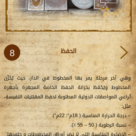
الحفظ
8
وهي آخر مرحلة يمر بها المخطوط في الدار، حيث يُخَزّن
المخطوط ويُحْفَظ بخزانة الحفظ الخاصة المجهزة بأجهزة
تُراعي المواصفات الدولية المطلوبة لحفظ المقتنيات النفيسة،
مثل:
– درجة الحرارة المناسبة ( 18م°: 22م°).
– نسبة الرطوبة ( 50 – 55 ٪).
– الإضاءة المناسبة التي لا تضر أوراق المخطوطات و جلودها.