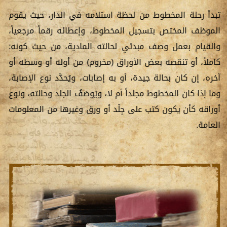
تبدأ رحلة المخطوط من لحظة استلامه في الدار، حيث يقوم
الموظف المختص بتسجيل المخطوط، وإعطائه رقماً مرجعياً،
والقيام بعمل وصف مبدئي لحالته المادية، من حيث كونه:
كاملاً، أو تنقصه بعض الأوراق (مخروم) من أوله أو وسطه أو
آخره، إن كان بحالة جيدة، أو به إصابات، ويُحدَّد نوع الإصابة،
وما إذا كان المخطوط مجلداً أم لا، ويُوصَفُ الجلد وحالته، ونوع
أوراقه كأن يكون كتب على جِلْد أو ورق وغيرها من المعلومات
العامة.