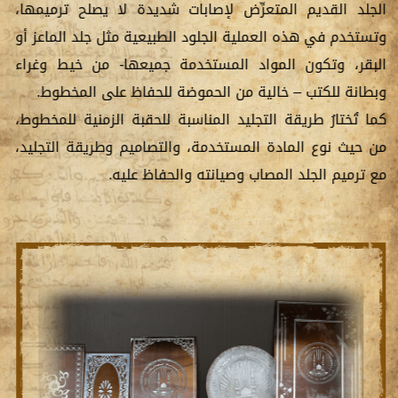
الجلد القديم المتعرِّض لإصابات شديدة لا يصلح ترميمها،
وتستخدم في هذه العملية الجلود الطبيعية مثل جلد الماعز أو
البقر، وتكون المواد المستخدمة جميعها- من خيط وغراء
وبطانة للكتب – خالية من الحموضة للحفاظ على المخطوط.
كما تُختارُ طريقة التجليد المناسبة للحقبة الزمنية للمخطوط،
من حيث نوع المادة المستخدمة، والتصاميم وطريقة التجليد،
مع ترميم الجلد المصاب وصيانته والحفاظ عليه.