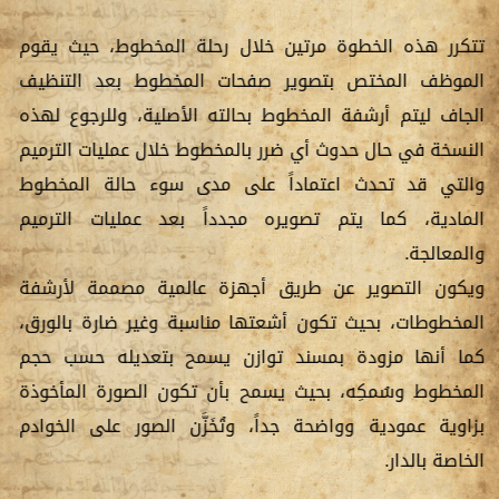
تتكرر هذه الخطوة مرتين خلال رحلة المخطوط، حيث يقوم
الموظف المختص بتصوير صفحات المخطوط بعد التنظيف
الجاف ليتم أرشفة المخطوط بحالته الأصلية، وللرجوع لهذه
النسخة في حال حدوث أي ضرر بالمخطوط خلال عمليات الترميم
والتي قد تحدث اعتماداً على مدى سوء حالة المخطوط
المادية، كما يتم تصويره مجدداً بعد عمليات الترميم
والمعالجة.
ويكون التصوير عن طريق أجهزة عالمية مصممة لأرشفة
المخطوطات، بحيث تكون أشعتها مناسبة وغير ضارة بالورق،
كما أنها مزودة بمسند توازن يسمح بتعديله حسب حجم
المخطوط وسُمكِه، بحيث يسمح بأن تكون الصورة المأخوذة
بزاوية عمودية وواضحة جداً، وتُخَزَّن الصور على الخوادم
الخاصة بالدار.