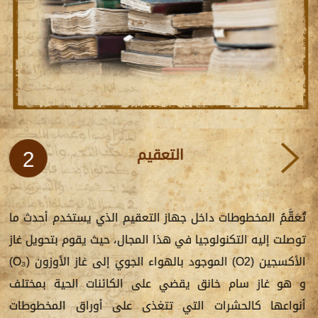
التعقيم
2
تُعَقَّمُ المخطوطات داخل جهاز التعقيم الذي يستخدم أحدث ما
توصلت إليه التكنولوجيا في هذا المجال، حيث يقوم بتحويل غاز
الأكسجين (O2) الموجود بالهواء الجوي إلى غاز الأوزون (O₃)
و هو غاز سام خانق يقضي على الكائنات الحية بمختلف
أنواعها كالحشرات التي تتغذى على أوراق المخطوطات