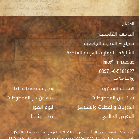
العنوان
الجامعة القاسمية
مويلح – المدينة الجامعية
الشارقة - الإمارات العربية المتحدة
info@imh.ac.ae
00971-6-5181827
روابط مهمة
الاسئلة المتكررة
سجل مخطوطات الدار
نفائــــس المخطوطات
نبذة عن دار المخطوطات
الدوريات والمجلات والسلاسل
ألبوم الصور
المعرض الحالـــي
اتصــل بنــــــا
آخر تحديث للصفحة في
10 أغسطس, 2026
هذا الموقع يمكن تصفحه بالشكل